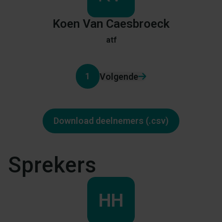
Koen
Van Caesbroeck
atf
1
Volgende
Download deelnemers (.csv)
Sprekers
HH