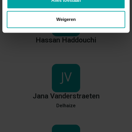
Alles toestaan
Weigeren
Hassan
Haddouchi
Jana
Vanderstraeten
Delhaize