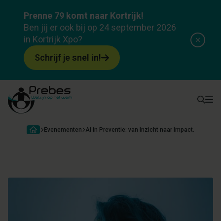
Evenement
Prenne 79 komt naar Kortrijk!
AI in Preventie: van Inzicht naar Impact.
Ben jij er ook bij op 24 september 2026
in Kortrijk Xpo?
Over evenement
Programma
Deelnemers & sprekers
Lo
Schrijf je snel in!
Evenementen
AI in Preventie: van Inzicht naar Impact.