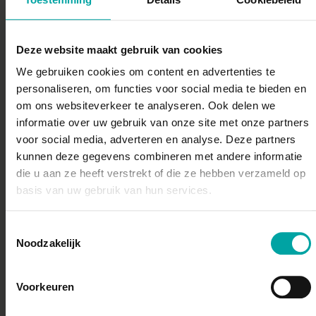
Online infosessie "aanwerving via artikel 60§7"
Thema:
Een aanwerving via artikel 60§7, een opportuniteit
Deze website maakt gebruik van cookies
voor jouw organisatie?
Praktisch:
We gebruiken cookies om content en advertenties te
31 maart 2026 - online - gratis
personaliseren, om functies voor social media te bieden en
P
rogramma
:
om ons websiteverkeer te analyseren. Ook delen we
Ben je werkgever in de non-profitsector en wil je
informatie over uw gebruik van onze site met onze partners
voor social media, adverteren en analyse. Deze partners
sociaal engagement combineren met het
kunnen deze gegevens combineren met andere informatie
versterken van je team? Dan mag je deze online
die u aan ze heeft verstrekt of die ze hebben verzameld op
infosessie over tewerkstelling via artikel 60§7 niet
basis van uw gebruik van hun services.
missen. Tijdens deze lunchsessie geeft
VVSG
een
helder overzicht van
wat een aanwerving via artikel
60§7, in samenwerking met het OCMW, precies
Toestemmingsselectie
Noodzakelijk
inhoudt
. Je krijgt inzicht in de voordelen voor jouw
organisatie en in de concrete stappen om hiermee
aan de slag te gaan.
Voorkeuren
Vluchtelingenwerk deelt daarnaast tips en