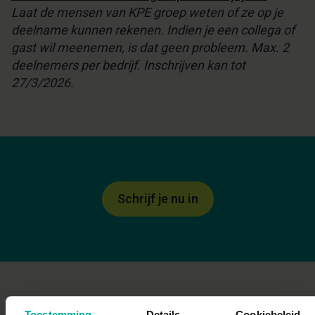
Laat de mensen van KPE groep weten of ze op je
deelname kunnen rekenen. Indien je een collega of
gast wil meenemen, is dat geen probleem. Max. 2
deelnemers per bedrijf. Inschrijven kan tot
27/3/2026.
Schrijf je nu in
Toestemming
Details
Cookiebeleid