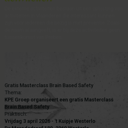
De externe activiteiten bestaan uit een oplijsting van
activiteiten in Vlaanderen die interessant kunnen
zijn voor iedereen die bezig is met preventie. Zoals
de naam al aangeeft, is er bij deze activiteiten geen
tussenkomst van Prebes.
Gratis Masterclass Brain Based Safety
Thema:
KPE Groep organiseert een gratis Masterclass
Brain Based Safety
Praktisch:
Vrijdag 3 april 2026 - 't Kuipje Westerlo