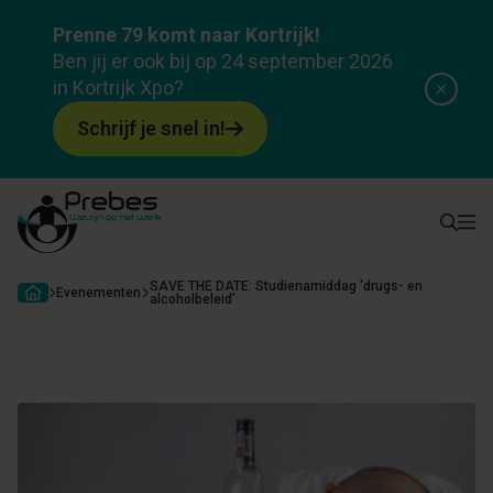
Evenement
Prenne 79 komt naar Kortrijk!
SAVE THE DATE: Studienamiddag 'drugs- en
Ben jij er ook bij op 24 september 2026
alcoholbeleid'
in Kortrijk Xpo?
Over evenement
Programma
Deelnemers & sprekers
Lo
Schrijf je snel in!
SAVE THE DATE: Studienamiddag 'drugs- en
Evenementen
alcoholbeleid'