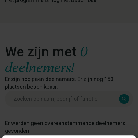
0
We zijn met
deelnemers!
Er zijn nog geen deelnemers.
Er zijn nog 150
plaatsen beschikbaar.
Er werden geen overeenstemmende deelnemers
gevonden.