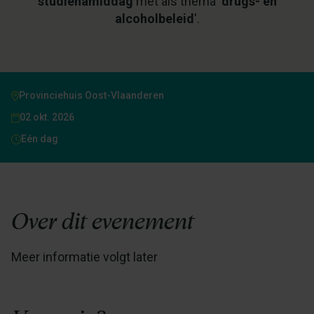
studienamiddag
met als thema '
drugs- en
alcoholbeleid
'.
Provinciehuis Oost-Vlaanderen
02 okt. 2026
Eén dag
Over dit evenement
Meer informatie volgt later