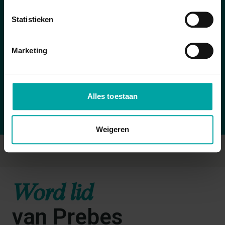
Het evenement gaat
Statistieken
door in Provinciehuis
Oost-Vlaanderen
Marketing
Charles de Kerchovelaan 189, 9000 Gent
Bereken je route
Alles toestaan
Weigeren
Word lid
van Prebes