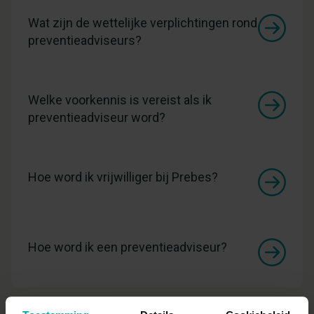
Wat zijn de wettelijke verplichtingen rond
preventieadviseurs?
Welke voorkennis is vereist als ik
preventieadviseur word?
Hoe word ik vrijwilliger bij Prebes?
Hoe word ik een preventieadviseur?