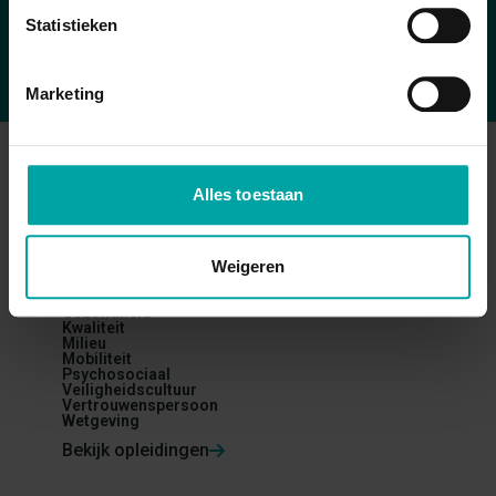
Contacteer ons
Statistieken
Marketing
Opleidingen
Alles toestaan
Arbeidshygiëne
Arbeidsveiligheid
Bouw
Weigeren
Brand
Ergonomie
Gezondheid
Kwaliteit
Milieu
Mobiliteit
Psychosociaal
Veiligheidscultuur
Vertrouwenspersoon
Wetgeving
Bekijk opleidingen