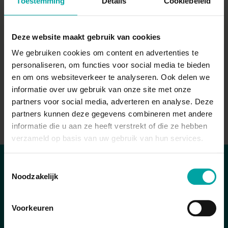
Toestemming
Details
Cookiebeleid
Andere thema's
Lidmaatschap
Mijn prebes
Prenne
Deze website maakt gebruik van cookies
Opleidingen
Webinars
We gebruiken cookies om content en advertenties te
Provinciale activiteiten
Kenniscentrum
personaliseren, om functies voor social media te bieden
en om ons websiteverkeer te analyseren. Ook delen we
Commercieel
Veiligheidsnieuws
Podcasts
informatie over uw gebruik van onze site met onze
partners voor social media, adverteren en analyse. Deze
Andere
partners kunnen deze gegevens combineren met andere
informatie die u aan ze heeft verstrekt of die ze hebben
verzameld op basis van uw gebruik van hun services.
Toestemmingsselectie
Noodzakelijk
Heb je je antwoord
niet gevonden?
Voorkeuren