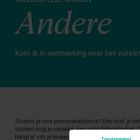
Andere
Kom ik in aanmerking voor het cursis
Studeer je voor preventieadviseur? Dan hoef je het 
student krijg je namelijk een gratis lidmaatschap.
hangt af van je niveau:
Toestemming