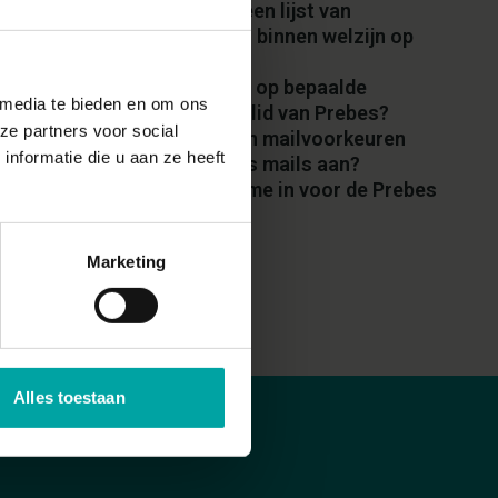
Hebben jullie een lijst van
stageplaatsen binnen welzijn op
het werk?
Krijg ik korting op bepaalde
 media te bieden en om ons
producten als lid van Prebes?
ze partners voor social
Hoe pas ik mijn mailvoorkeuren
nformatie die u aan ze heeft
voor de Prebes mails aan?
Hoe schrijf ik me in voor de Prebes
nieuwsbrief?
Marketing
Alles toestaan