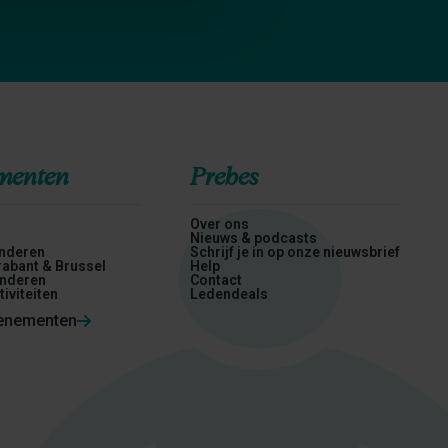
menten
Prebes
n
Over ons
Nieuws & podcasts
nderen
Schrijf je in op onze nieuwsbrief
abant & Brussel
Help
nderen
Contact
tiviteiten
Ledendeals
venementen