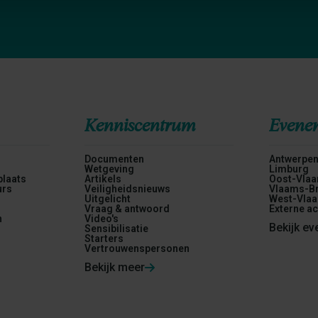
Kenniscentrum
Evene
Documenten
Antwerpe
Wetgeving
Limburg
plaats
Artikels
Oost-Vlaa
urs
Veiligheidsnieuws
Vlaams-Br
Uitgelicht
West-Vlaa
Vraag & antwoord
Externe ac
n
Video's
Bekijk e
Sensibilisatie
Starters
Vertrouwenspersonen
Bekijk meer