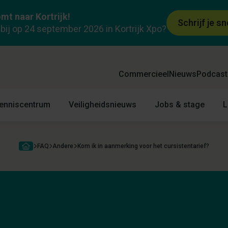
mt naar Kortrijk!
Schrijf je sn
k bij op 24 september 2026 in Kortrijk Xpo?
Commercieel
Nieuws
Podcast
enniscentrum
Veiligheidsnieuws
Jobs & stage
L
FAQ
Andere
Kom ik in aanmerking voor het cursistentarief?