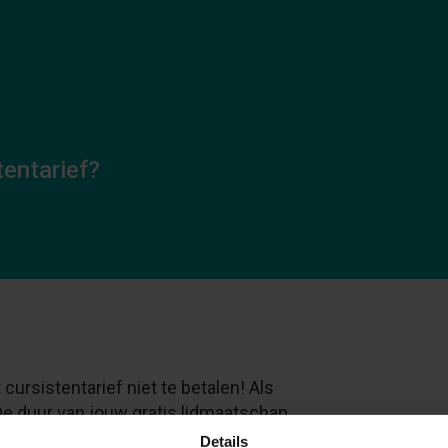
tentarief?
cursistentarief niet te betalen! Als
 De duur van jouw gratis lidmaatschap
Details