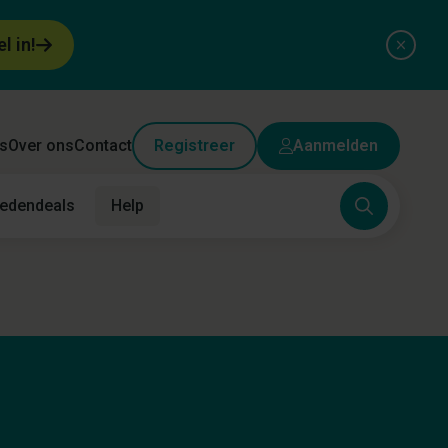
el in!
s
Over ons
Contact
Registreer
Aanmelden
edendeals
Help