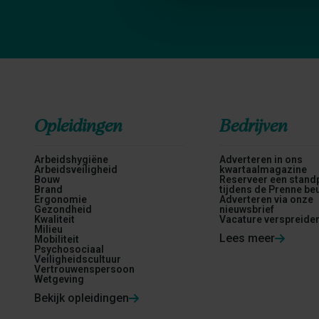
Opleidingen
Bedrijven
Arbeidshygiëne
Adverteren in ons
Arbeidsveiligheid
kwartaalmagazine
Bouw
Reserveer een stand
Brand
tijdens de Prenne be
Ergonomie
Adverteren via onze
Gezondheid
nieuwsbrief
Kwaliteit
Vacature verspreide
Milieu
Lees meer
Mobiliteit
Psychosociaal
Veiligheidscultuur
Vertrouwenspersoon
Wetgeving
Bekijk opleidingen