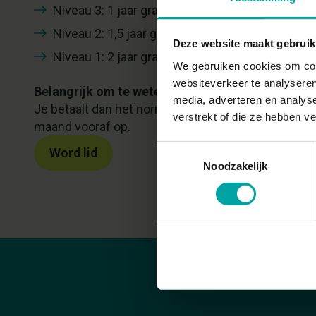
Niveau 3: 1 jaar gratis
Niveau 2: 1,5 jaar gratis
Deze website maakt gebruik
Niveau 1: 2 jaar gratis
We gebruiken cookies om cont
websiteverkeer te analyseren
Belangrijk om te weten
: Na deze gratis periode l
media, adverteren en analys
Je betaalt dan het normale tarief. Wil je dit niet? 
verstrekt of die ze hebben v
maand vooraf op.
Toestemmingsselectie
Word lid
Noodzakelijk