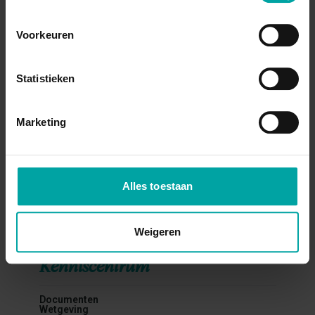
Gezondheid
Kwaliteit
Milieu
Voorkeuren
Mobiliteit
Psychosociaal
Veiligheidscultuur
Vertrouwenspersoon
Wetgeving
Statistieken
Bekijk opleidingen
Marketing
Bedrijven
Adverteren in ons kwartaalmagazine
Reserveer een standplaats tijdens de Prenne beurs
Alles toestaan
Adverteren via onze nieuwsbrief
Vacature verspreiden
Lees meer
Weigeren
Kenniscentrum
Documenten
Wetgeving