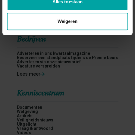
Alles toestaan
Veiligheidscultuur
Vertrouwenspersoon
Wetgeving
Bekijk opleidingen
Weigeren
Bedrijven
Adverteren in ons kwartaalmagazine
Reserveer een standplaats tijdens de Prenne beurs
Adverteren via onze nieuwsbrief
Vacature verspreiden
Lees meer
Kenniscentrum
Documenten
Wetgeving
Artikels
Veiligheidsnieuws
Uitgelicht
Vraag & antwoord
Video's