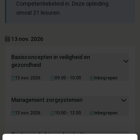
Competentiebeleid in. Deze opleiding
omvat 21 lesuren.
13 nov. 2026
Basisconcepten in veiligheid en
gezondheid
13 nov. 2026
09:00 - 10:00
Inbegrepen
Management zorgsystemen
13 nov. 2026
10:00 - 12:00
Inbegrepen
Tools van de hierarchische lijn