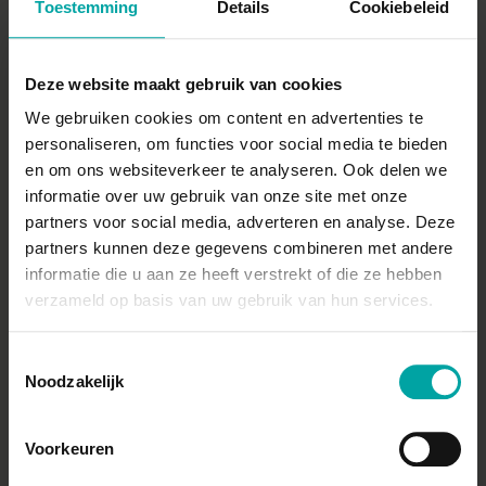
Toestemming
Details
Cookiebeleid
13 nov. 2026
12:45 - 17:15
Inbegrepen
Deze website maakt gebruik van cookies
20 nov. 2026
We gebruiken cookies om content en advertenties te
personaliseren, om functies voor social media te bieden
en om ons websiteverkeer te analyseren. Ook delen we
Tools van de SHEQ-manager
informatie over uw gebruik van onze site met onze
partners voor social media, adverteren en analyse. Deze
20 nov. 2026
09:00 - 12:00
Inbegrepen
partners kunnen deze gegevens combineren met andere
informatie die u aan ze heeft verstrekt of die ze hebben
Strategisch denken
verzameld op basis van uw gebruik van hun services.
20 nov. 2026
12:45 - 14:45
Inbegrepen
Toestemmingsselectie
Noodzakelijk
Praktische oefening
Voorkeuren
20 nov. 2026
14:45 - 17:15
Inbegrepen