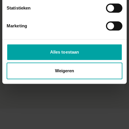
Statistieken
27 nov. 2026
Marketing
Theorie van de KPI's
27 nov. 2026
09:00 - 12:00
Inbegrepen
Alles toestaan
Praktische oefening
Weigeren
27 nov. 2026
12:45 - 17:15
Inbegrepen