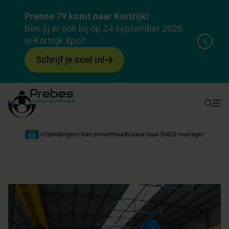
Opleiding
Prenne 79 komt naar Kortrijk!
Van preventieadviseur naar SHEQ manager
Ben jij er ook bij op 24 september 2026
in Kortrijk Xpo?
Over opleiding
Programma
Docenten
Attesten & subsid
Schrijf je snel in!
Opleidingen
Van preventieadviseur naar SHEQ manager