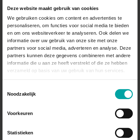
15 okt. 2026
10:45 - 12:15
Inbegrepen
Deze website maakt gebruik van cookies
We gebruiken cookies om content en advertenties te
personaliseren, om functies voor social media te bieden
CLP: indeling, etikettering en verpakking
en om ons websiteverkeer te analyseren. Ook delen we
informatie over uw gebruik van onze site met onze
15 okt. 2026
13:00 - 14:30
Inbegrepen
partners voor social media, adverteren en analyse. Deze
partners kunnen deze gegevens combineren met andere
Het veiligheidsinformatieblad
informatie die u aan ze heeft verstrekt of die ze hebben
verzameld op basis van uw gebruik van hun services.
15 okt. 2026
14:45 - 16:15
Inbegrepen
Toestemmingsselectie
Noodzakelijk
22 okt. 2026
Voorkeuren
De wetgeving in onze Codex Welzijn
Statistieken
22 okt. 2026
09:00 - 10:30
Inbegrepen