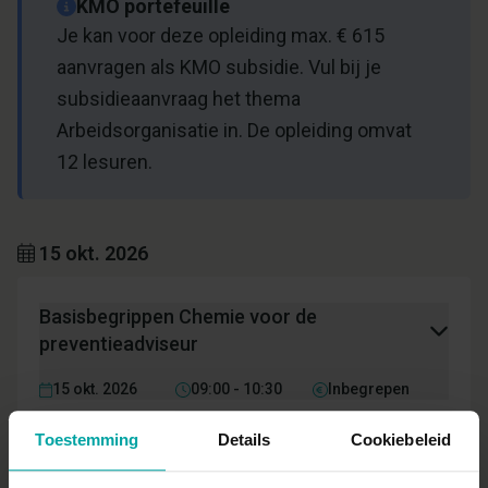
KMO portefeuille
Je kan voor deze opleiding max. € 615
aanvragen als KMO subsidie. Vul bij je
subsidieaanvraag het thema
Arbeidsorganisatie in. De opleiding omvat
12 lesuren.
15 okt. 2026
Basisbegrippen Chemie voor de
preventieadviseur
15 okt. 2026
09:00 - 10:30
Inbegrepen
Toestemming
Details
Cookiebeleid
Toxicologie en toxicokinetiek