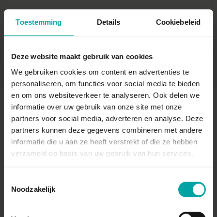
Conclusie
Toestemming
Details
Cookiebeleid
10 mei 2023
15:00 - 16:00
Inbegrepen
Deze website maakt gebruik van cookies
We gebruiken cookies om content en advertenties te
personaliseren, om functies voor social media te bieden
en om ons websiteverkeer te analyseren. Ook delen we
informatie over uw gebruik van onze site met onze
partners voor social media, adverteren en analyse. Deze
docenten
Onze
partners kunnen deze gegevens combineren met andere
informatie die u aan ze heeft verstrekt of die ze hebben
verzameld op basis van uw gebruik van hun services.
Toestemmingsselectie
Noodzakelijk