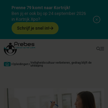
Opleiding
Prenne 79 komt naar Kortrijk!
Veiligheidscultuur verbeteren, gedrag blijft de
Ben jij er ook bij op 24 september 2026
uitdaging
in Kortrijk Xpo?
Over opleiding
Programma
Docenten
Attesten & subsid
Schrijf je snel in!
Veiligheidscultuur verbeteren, gedrag blijft de
Opleidingen
uitdaging