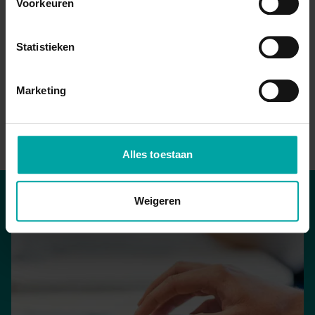
Voorkeuren
EE
Statistieken
Eddy
Eyckmans
Priv&eacute; lid
Marketing
Alles toestaan
Weigeren