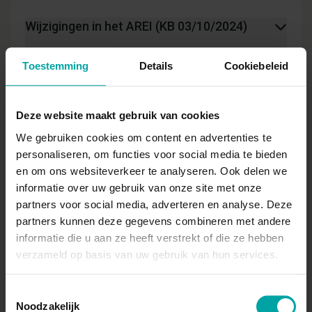
Wijzigingen in het AREI (KB 03/10/2024)
Basis
Toestemming
Details
Cookiebeleid
Keynote: wat kan je leren uit een
Deze website maakt gebruik van cookies
vliegtuigcrash?
We gebruiken cookies om content en advertenties te
personaliseren, om functies voor social media te bieden
en om ons websiteverkeer te analyseren. Ook delen we
Psychosociaal veiligheidsklimaat als
informatie over uw gebruik van onze site met onze
beleidsinstrument om burn-out te
partners voor social media, adverteren en analyse. Deze
(helpen) voorkomen
partners kunnen deze gegevens combineren met andere
informatie die u aan ze heeft verstrekt of die ze hebben
verzameld op basis van uw gebruik van hun services.
15:25 | Koffie en netwerken
Toestemmingsselectie
Noodzakelijk