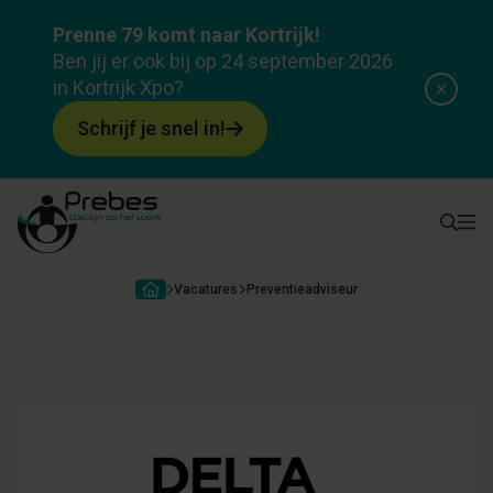
Preventieadviseur
Prenne 79 komt naar Kortrijk!
Ben jij er ook bij op 24 september 2026
Over ons
Functie
Wie zoeken we?
Wat bieden we?
Pra
in Kortrijk Xpo?
Schrijf je snel in!
Vacatures
Preventieadviseur