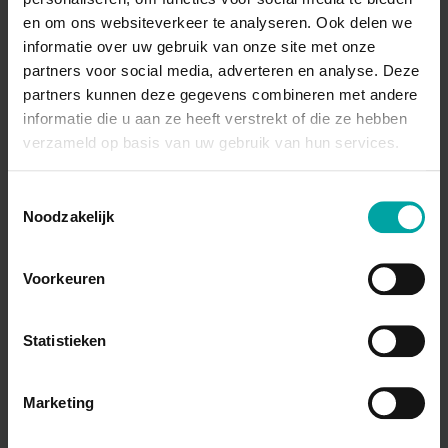
enthousiasmerend op de werkvloer.
en om ons websiteverkeer te analyseren. Ook delen we
informatie over uw gebruik van onze site met onze
partners voor social media, adverteren en analyse. Deze
Je werkt gestructureerd en houdt van een goede
partners kunnen deze gegevens combineren met andere
planning en opvolging.
informatie die u aan ze heeft verstrekt of die ze hebben
verzameld op basis van uw gebruik van hun services.
Je kan technische info eenvoudig en duidelijk
overbrengen.
Toestemmingsselectie
Noodzakelijk
Je beheerst het Nederlands vlot, zowel
mondeling als schriftelijk.
Voorkeuren
Je hebt goede voeling met digitale tools.
Statistieken
Marketing