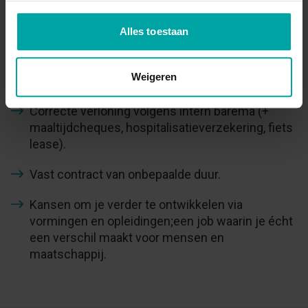
Wat bieden we?
Alles toestaan
Een motiverende en warme werkomgeving
binnen een sociaal en maatschappelijk
Weigeren
geëngageerd bedrijf.
Correcte verloning volgens intern barema (+
maaltijdcheques, hospitalisatieverzekering, fiets
lease).
Vast contract van onbepaalde duur.
Kansen om je verder te ontwikkelen via
vormingen en opleidingen;een job waarin je écht
een verschil maakt voor mensen en
maatschappij.