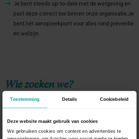
Je bent steeds up-to-date met de wetgeving en
past deze correct toe binnen onze organisatie.Je
bent hét aanspreekpunt voor alles rond preventie
en welzijn.
Wie zoeken we?
Je hebt een bachelor diploma op zak.
Toestemming
Details
Cookiebeleid
Je beschikt over het attest Preventieadviseur
niveau 2 en hebt reeds ervaring in dergelijke rol.
Deze website maakt gebruik van cookies
We gebruiken cookies om content en advertenties te
Je bent zichtbaar, aanspreekbaar en
personaliseren, om functies voor social media te bieden