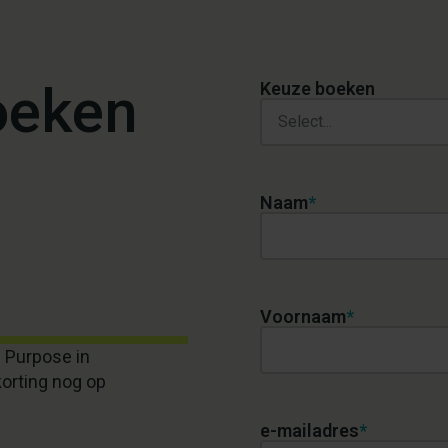
oeken
Keuze boeken
Select...
Naam
*
Voornaam
*
n Purpose in
korting nog op
e-mailadres
*