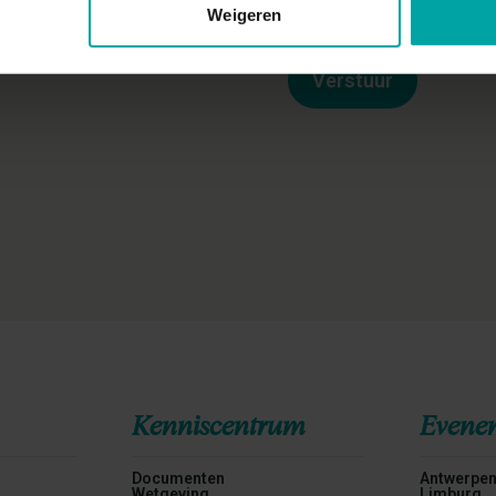
Weigeren
Verstuur
Kenniscentrum
Evene
Documenten
Antwerpe
Wetgeving
Limburg