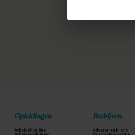
Opleidingen
Bedrijven
Arbeidshygiëne
Adverteren in ons
Arbeidsveiligheid
kwartaalmagazine