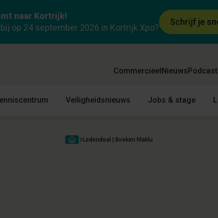
mt naar Kortrijk!
Schrijf je sn
k bij op 24 september 2026 in Kortrijk Xpo?
Commercieel
Nieuws
Podcast
enniscentrum
Veiligheidsnieuws
Jobs & stage
L
Ledendeal | Boeken Maklu