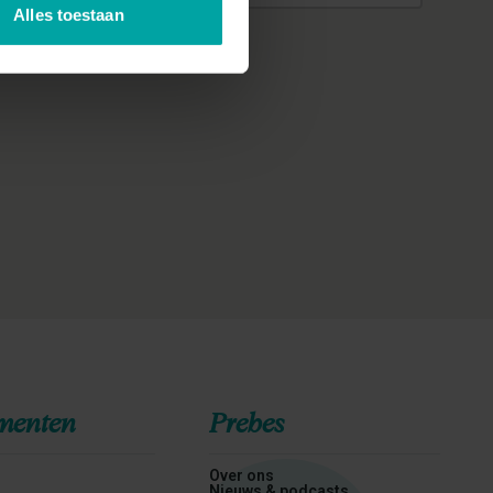
Alles toestaan
menten
Prebes
n
Over ons
Nieuws & podcasts