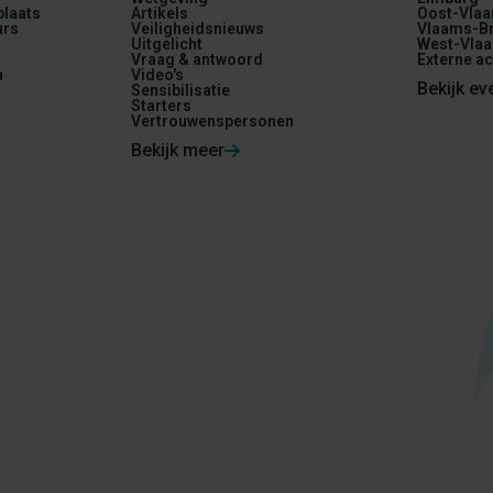
plaats
Artikels
Oost-Vlaa
urs
Veiligheidsnieuws
Vlaams-Br
Uitgelicht
West-Vlaa
Vraag & antwoord
Externe ac
n
Video's
Bekijk e
Sensibilisatie
Starters
Vertrouwenspersonen
Bekijk meer