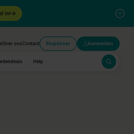
el in!
s
Over ons
Contact
Registreer
Aanmelden
edendeals
Help