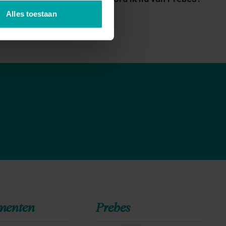
Alles toestaan
menten
Prebes