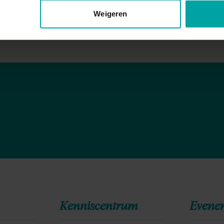
Weigeren
Kenniscentrum
Evene