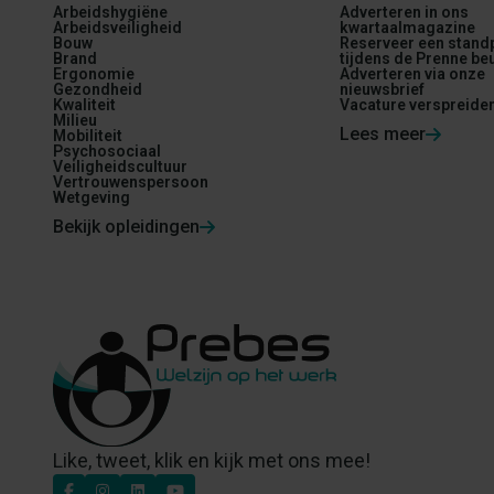
Arbeidshygiëne
Adverteren in ons
Arbeidsveiligheid
kwartaalmagazine
Bouw
Reserveer een stand
Brand
tijdens de Prenne be
Ergonomie
Adverteren via onze
Gezondheid
nieuwsbrief
Kwaliteit
Vacature verspreide
Milieu
Lees meer
Mobiliteit
Psychosociaal
Veiligheidscultuur
Vertrouwenspersoon
Wetgeving
Bekijk opleidingen
Like, tweet, klik en kijk met ons mee!