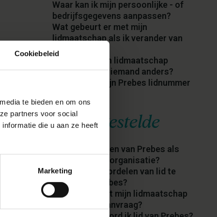
Waar kan ik mijn persoonlijke - of
bedrijfsgegevens aanpassen?
Wat gebeurt er met mijn
lidmaatschap als ik verander van
werkgever?
Cookiebeleid
Hoe kan ik mijn lidmaatschap
overzetten op iemand anders?
Waar kan ik mijn Prebes lidnummer
terugvinden?
 media te bieden en om ons
Meest gestelde
ze partners voor social
nformatie die u aan ze heeft
Kan ik lid worden van Prebes als
firma/ bedrijf/ organisatie?
Wat zijn de voordelen van lid te
Marketing
worden bij Prebes?
Wanneer wordt mijn lidmaatschap
actief na de aanvraag?
Hoe of waar word ik lid van Prebes?