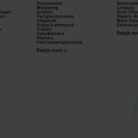
Documenten
Antwerpe
Wetgeving
Limburg
plaats
Artikels
Oost-Vlaa
urs
Veiligheidsnieuws
Vlaams-Br
Uitgelicht
West-Vlaa
Vraag & antwoord
Externe ac
n
Video's
Bekijk e
Sensibilisatie
Starters
Vertrouwenspersonen
Bekijk meer