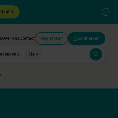
el in!
s
Over ons
Contact
Registreer
Aanmelden
edendeals
Help
?