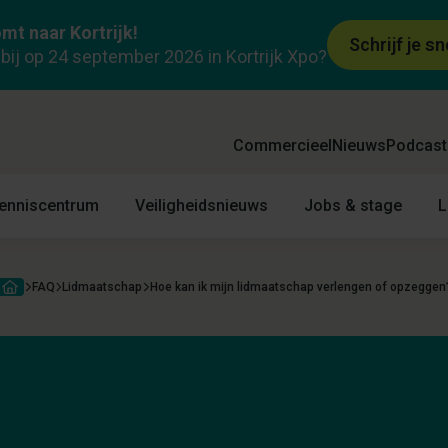
mt naar Kortrijk!
Schrijf je sn
k bij op 24 september 2026 in Kortrijk Xpo?
Commercieel
Nieuws
Podcast
enniscentrum
Veiligheidsnieuws
Jobs & stage
L
FAQ
Lidmaatschap
Hoe kan ik mijn lidmaatschap verlengen of opzeggen