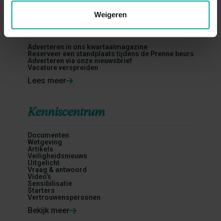
Weigeren
Bedrijven
Adverteren in ons kwartaalmagazine
Reserveer een standplaats tijdens de Prenne beurs
Adverteren via onze nieuwsbrief
Vacature verspreiden
Lees meer
Kenniscentrum
Documenten
Wetgeving
Artikels
Veiligheidsnieuws
Uitgelicht
Vraag & antwoord
Video's
Sensibilisatie
Starters
Vertrouwenspersonen
Bekijk meer