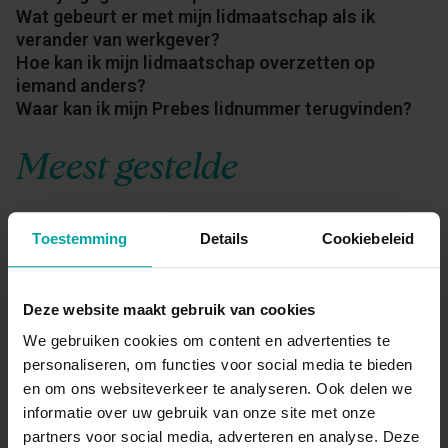
Wat gebeurt er met mijn lidmaatschap als ik
verander van werkgever?
Hoe kan ik mijn lidmaatschap overzetten op
iemand anders?
Waar kan ik mijn Prebes lidnummer terugvinden?
Meest gestelde
Kan ik lid worden van Prebes als firma/ bedrijf/
Toestemming
Details
Cookiebeleid
organisatie?
Hoe kan ik mijn lidmaatschap verlengen of
opzeggen?
Deze website maakt gebruik van cookies
Wanneer wordt mijn lidmaatschap actief na de
aanvraag?
We gebruiken cookies om content en advertenties te
Hoe of waar word ik lid van Prebes?
personaliseren, om functies voor social media te bieden
en om ons websiteverkeer te analyseren. Ook delen we
informatie over uw gebruik van onze site met onze
partners voor social media, adverteren en analyse. Deze