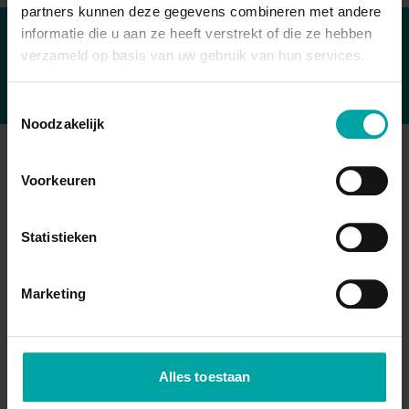
partners kunnen deze gegevens combineren met andere
informatie die u aan ze heeft verstrekt of die ze hebben
verzameld op basis van uw gebruik van hun services.
Toestemmingsselectie
Noodzakelijk
Opleidingen
Voorkeuren
Arbeidshygiëne
Arbeidsveiligheid
Statistieken
Bouw
Brand
Ergonomie
Gezondheid
Marketing
Kwaliteit
Milieu
Mobiliteit
Psychosociaal
Veiligheidscultuur
Vertrouwenspersoon
Wetgeving
Alles toestaan
Bekijk opleidingen