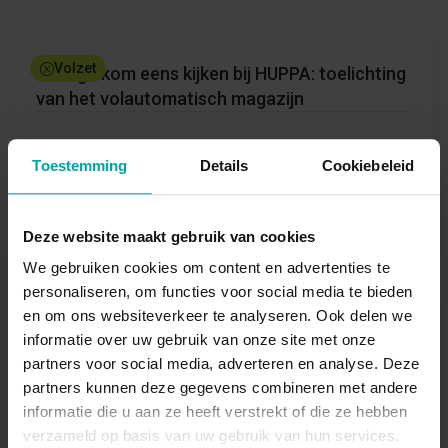
Volzet
Collega kom eens kijken bij HUPPA: toelichting
van het volautomatisch magazijn
HUPPA
Toestemming
Details
Cookiebeleid
Eén dag
Meer info
Deze website maakt gebruik van cookies
We gebruiken cookies om content en advertenties te
personaliseren, om functies voor social media te bieden
en om ons websiteverkeer te analyseren. Ook delen we
CKEK: PBM's en High Visibility kledij bij Dassy
informatie over uw gebruik van onze site met onze
Europe
partners voor social media, adverteren en analyse. Deze
partners kunnen deze gegevens combineren met andere
informatie die u aan ze heeft verstrekt of die ze hebben
Arbeidsveiligheid
verzameld op basis van uw gebruik van hun services.
Dassy Europe