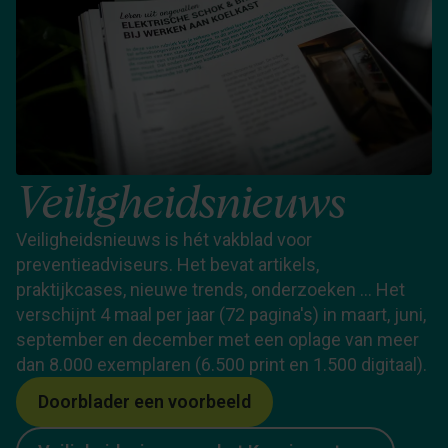
Veiligheidsnieuws
Veiligheidsnieuws is hét vakblad voor
preventieadviseurs. Het bevat artikels,
praktijkcases, nieuwe trends, onderzoeken … Het
verschijnt 4 maal per jaar (72 pagina's) in maart, juni,
september en december met een oplage van meer
dan 8.000 exemplaren (6.500 print en 1.500 digitaal).
Doorblader een voorbeeld