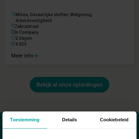
Milieu,
Gevaarlijke stoffen,
Wetgeving,
Arbeidsveiligheid
Zebrastraat
In Company
2 dagen
€
635
Meer info
Bekijk al onze opleidingen
Toestemming
Details
Cookiebeleid