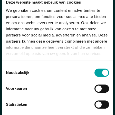
Deze website maakt gebruik van cookies
We gebruiken cookies om content en advertenties te
personaliseren, om functies voor social media te bieden
en om ons websiteverkeer te analyseren. Ook delen we
informatie over uw gebruik van onze site met onze
partners voor social media, adverteren en analyse. Deze
partners kunnen deze gegevens combineren met andere
informatie die u aan ze heeft verstrekt of die ze hebben
verzameld op basis van uw gebruik van hun services.
Veiligheidsnieuws
Toestemmingsselectie
Noodzakelijk
Veiligheidsnieuws is hét vakblad voor
preventieadviseurs. Het bevat artikels,
Voorkeuren
praktijkcases, nieuwe trends, onderzoeken … Het
verschijnt 4 maal per jaar (72 pagina's) in maart, juni,
Statistieken
september en december met een oplage van meer
dan 8.000 exemplaren (6.500 print en 1.500 digitaal).