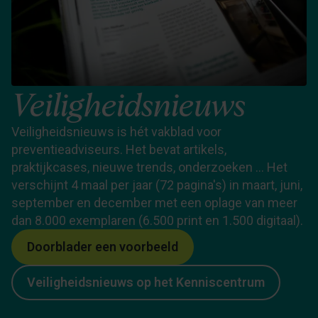
Veiligheidsnieuws
Veiligheidsnieuws is hét vakblad voor
preventieadviseurs. Het bevat artikels,
praktijkcases, nieuwe trends, onderzoeken … Het
verschijnt 4 maal per jaar (72 pagina's) in maart, juni,
september en december met een oplage van meer
dan 8.000 exemplaren (6.500 print en 1.500 digitaal).
Doorblader een voorbeeld
Veiligheidsnieuws op het Kenniscentrum