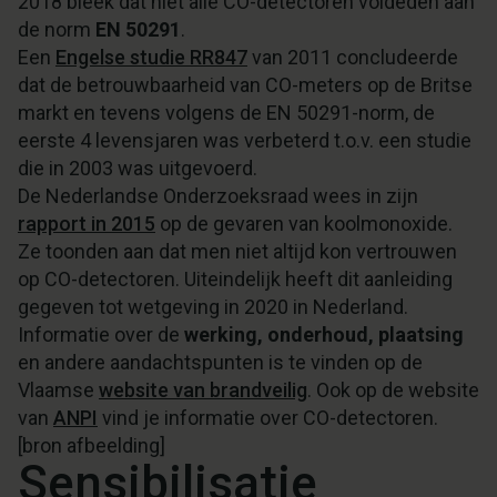
2018 bleek dat niet alle CO-detectoren voldeden aan
de norm
EN 50291
.
Een
Engelse studie RR847
van 2011 concludeerde
dat de betrouwbaarheid van CO-meters op de Britse
markt en tevens volgens de EN 50291-norm, de
eerste 4 levensjaren was verbeterd t.o.v. een studie
die in 2003 was uitgevoerd.
De Nederlandse Onderzoeksraad wees in zijn
rapport in 2015
op de gevaren van koolmonoxide.
Ze toonden aan dat men niet altijd kon vertrouwen
op CO-detectoren. Uiteindelijk heeft dit aanleiding
gegeven tot wetgeving in 2020 in Nederland.
Informatie over de
werking, onderhoud, plaatsing
en andere aandachtspunten is te vinden op de
Vlaamse
website van brandveilig
. Ook op de website
van
ANPI
vind je informatie over CO-detectoren.
[
bron afbeelding
]
Sensibilisatie