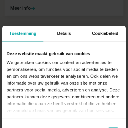
Meer info
Toestemming
Details
Cookiebeleid
Bekijk al onze opleidingen
Deze website maakt gebruik van cookies
We gebruiken cookies om content en advertenties te
personaliseren, om functies voor social media te bieden
en om ons websiteverkeer te analyseren. Ook delen we
Gerelateerde
informatie over uw gebruik van onze site met onze
partners voor social media, adverteren en analyse. Deze
evenementen
partners kunnen deze gegevens combineren met andere
informatie die u aan ze heeft verstrekt of die ze hebben
verzameld op basis van uw gebruik van hun services.
Toestemmingsselectie
Webinar
Webinaire pour le secteur de la construction -