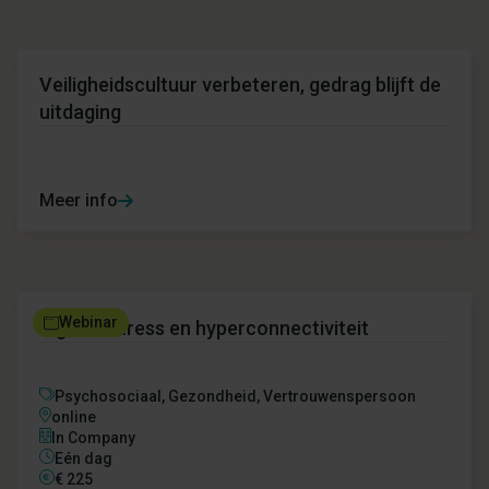
Veiligheidscultuur verbeteren, gedrag blijft de
uitdaging
Meer info
Webinar
Digitale stress en hyperconnectiviteit
Psychosociaal,
Gezondheid,
Vertrouwenspersoon
online
In Company
Eén dag
€
225